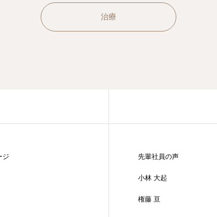
治療
ージ
先輩社員の声
小林 大起
権藤 亘